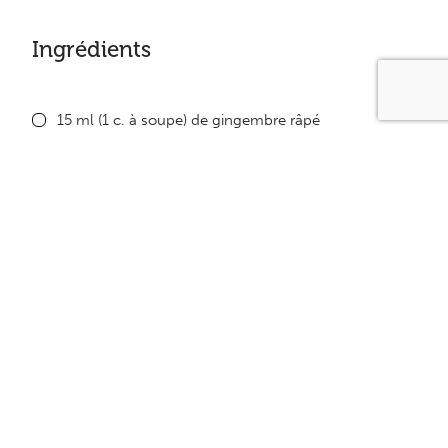
Ingrédients
15 ml (1 c. à soupe) de gingembre râpé
15 ml (1 c. à soupe) d’ail haché
60 ml (¼ tasse) de vinaigre de riz
22,5 ml (1 ½ c. à soupe) de sauce soja Kikkoman
réduite en sodium
30 ml (2 c. à soupe) de fructose
125 ml (½ tasse) d’eau
15 ml (1 c. à soupe) de fécule de maïs
15 ml (1 c. à soupe) de sauce Hoisin