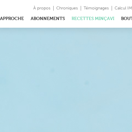
À propos
Chroniques
Témoignages
Calcul I
APPROCHE
ABONNEMENTS
RECETTES MINÇAVI
BOU