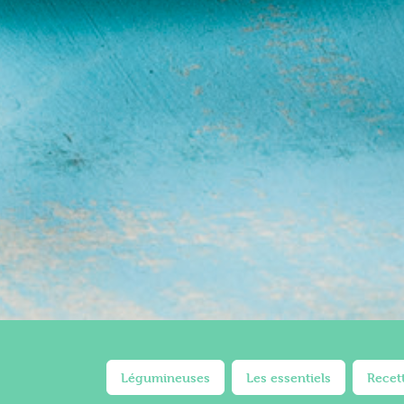
Légumineuses
Les essentiels
Recet