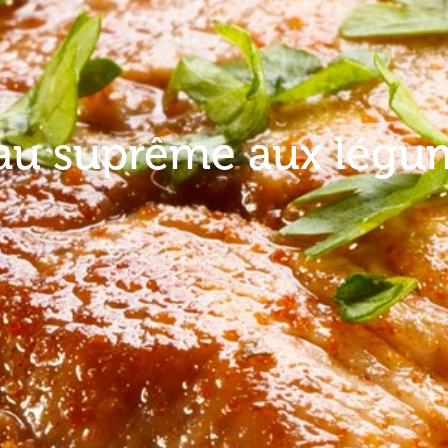
au suprême aux légu