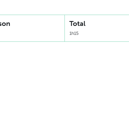
son
Total
1h15
Équivalence
1x Protéine