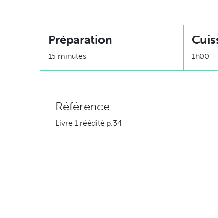
Préparation
Cuis
15 minutes
1h00
Référence
Livre 1 réédité p.34
Ingrédients
8 ou 454 g côtelettes de veau
1 poivron vert coupé en rondelles