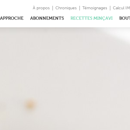
À propos
Chroniques
Témoignages
Calcul I
APPROCHE
ABONNEMENTS
RECETTES MINÇAVI
BOU