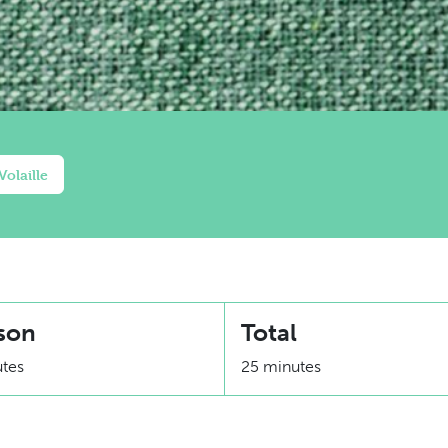
Volaille
son
Total
utes
25 minutes