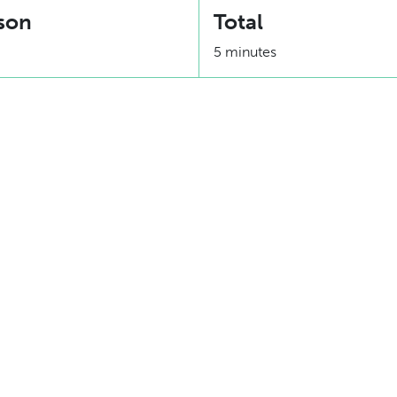
son
Total
5 minutes
Équivalence
1 Produit laitier
 m.g.
rshire