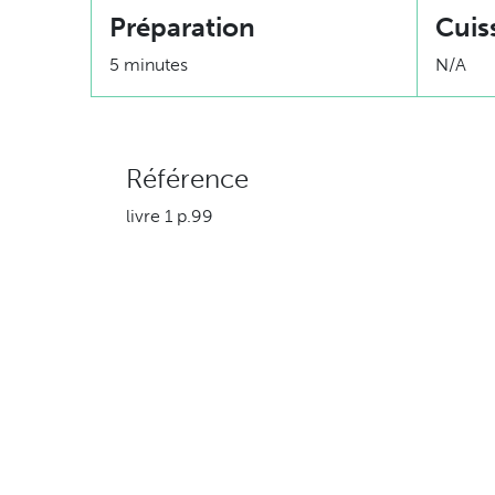
Préparation
Cuis
5 minutes
N/A
Référence
livre 1 p.99
Ingrédients
500 ml (2 tasses) de yogourt nature 0%
5 ml (1c. à thé) de jus de citron
1.25 ml (1/4 c. à thé) de sauce Worceste