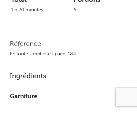
1 h 20 minutes
6
Référence
En toute simplicité ! page, 184
Ingrédients
Garniture
200 g de produit de fromage à la crème Philadelphia
95 % sans gras
60 ml (1/4 tasse) de fructose