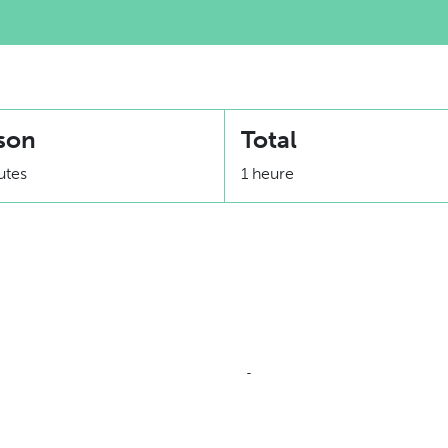
son
Total
utes
1 heure
Équivalence