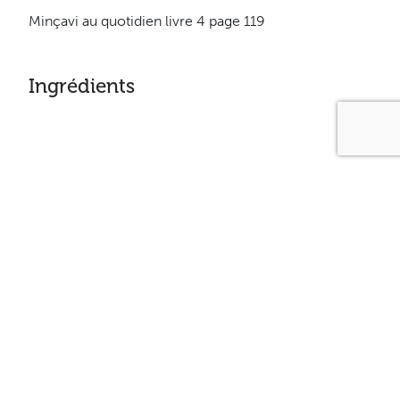
Minçavi au quotidien livre 4 page 119
Ingrédients
Nouilles aux oeufs cuites 1 tasse
Thon en conserve 8 ones
Oignon haché 1
Piment vert coupé en dés 1/2 tasse
Céleri haché 1 tasse
Tomates en conserve 28 onces
Champignons en conserve égouttés 10 onces
Sel, poivre, piment rouge broyé au goût