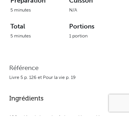
Préparation
Cuisson
5 minutes
N/A
Total
Portions
5 minutes
1 portion
Référence
Livre 5 p. 126 et Pour la vie p. 19
Ingrédients
120 g (4 oz) de crabe frais ou décongelé
5 ml (1 c. à thé) d’oignon haché