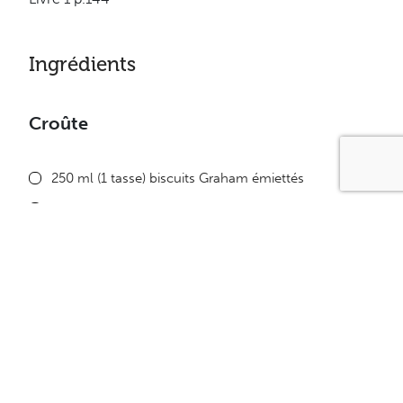
Ingrédients
Croûte
250 ml (1 tasse) biscuits Graham émiettés
60 ml (4c. à table) margarine non hydrogénée
Garniture
375 ml (1 1/2 tasse) purée de citrouille
1 jaune d’oeuf
125 ml (1/2 tasse) lait écrémé