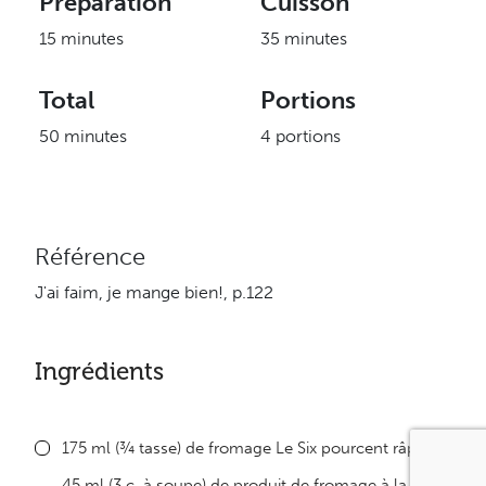
Préparation
Cuisson
15 minutes
35 minutes
Total
Portions
50 minutes
4 portions
Référence
J'ai faim, je mange bien!, p.122
Ingrédients
175 ml (¾ tasse) de fromage Le Six pourcent râpé
45 ml (3 c. à soupe) de produit de fromage à la