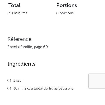
Total
Portions
30 minutes
6 portions
Référence
Spécial famille, page 60.
Ingrédients
1 œuf
30 ml (2 c. à table) de Truvia pâtisserie
Une pincée de sel
675 ml (2 ¾ tasses) de lait écrémé