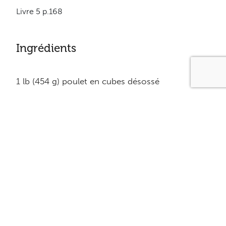
Livre 5 p.168
Ingrédients
1 lb (454 g) poulet en cubes désossé
4 tasses (1 litres) légumes mélangés non
rationnés surgelés
10 oz (284 ml) crème de champignons faible en
gras
1/3 tasse (80 ml) eau
1 c. à table (15 ml) sauce soya
1 petit oignon haché