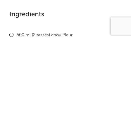
Ingrédients
500 ml (2 tasses) chou-fleur
1 bte de 120g saumon égoutté
80 ml (1/3 tasse) lait écrémé
au goût sel et poivre
Équivalence
1 protéine