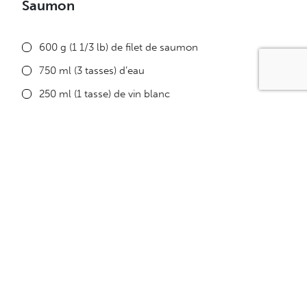
Saumon
600 g (1 1/3 lb) de filet de saumon
750 ml (3 tasses) d’eau
250 ml (1 tasse) de vin blanc
7,5 ml (1/2 c. à soupe) de sel
1 branche d’estragon frais
Quelques tranches de carottes
Quelques tranches de céleri
1 petit oignon en 4
1 feuille de laurier
La pointe d’un couteau de piment de Cayenne
Sauce