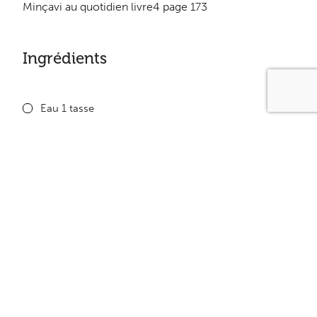
Minçavi au quotidien livre4 page 173
Ingrédients
Eau 1 tasse
Bouillon de poulet FTC 1 c. à thé
Pâte de tomates 1 c. à thé
Fécule de maïs 1 c. à thé
Oignon haché finement 1 c. à table
Champignon haché finement 1 c. à table
Piment haché finement 1 c. à table
Thym 1 pincée
Sel 1/8 c. à thé