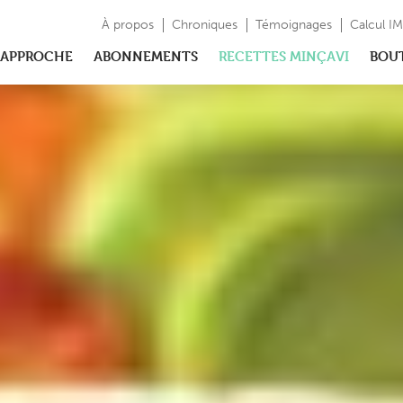
À propos
Chroniques
Témoignages
Calcul I
APPROCHE
ABONNEMENTS
RECETTES MINÇAVI
BOU