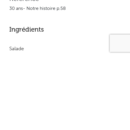
30 ans- Notre histoire p.58
Ingrédients
Salade
1L ( 4 tasses ) de roquette
1 orange pelée à vif en morceaux
8 tomates cerises coupées en deux
2 oignons verts hachés
8 pacanes grillées en morceaux
Vinaigrette
45 ml ( 3 c. à soupe ) d’huile d’olive