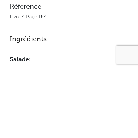
Référence
Livre 4 Page 164
Ingrédients
Salade:
½ pomme verte
½ pomme rouge
¼ poivron vert
1 gousse d’ail
1 branche de céleri