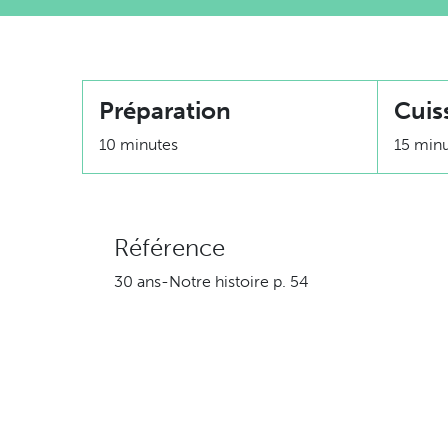
Préparation
Cuis
10 minutes
15 min
Référence
30 ans-Notre histoire p. 54
Ingrédients
800 g de pommes de terre grelots