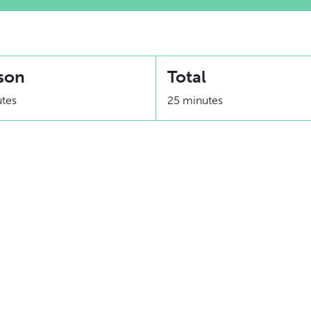
son
Total
utes
25 minutes
Équivalence
1 substitut de pain