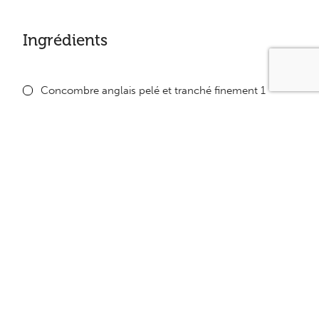
Ingrédients
Concombre anglais pelé et tranché finement 1
Clémentines 3 à 4
Oignon haché finement 1 petit
Marinade
Yogourt nature 1/2 tasse
Moutarde de dijon 1/2 c. à thé
Sel et poivre au goût