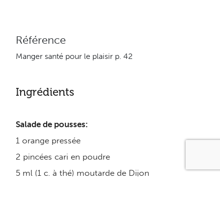
Référence
Manger santé pour le plaisir p. 42
Ingrédients
Salade de pousses:
1 orange pressée
2 pincées cari en poudre
5 ml (1 c. à thé) moutarde de Dijon
Sel et poivre au goût
30 ml (2 c. à soupe) huile d’olive extra-vierge