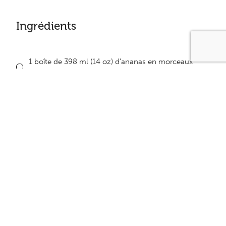
Ingrédients
1 boîte de 398 ml (14 oz) d’ananas en morceaux
sans sucre ajouté
250 ml (1 tasse) de sauce chili
1 boîte de 196 ml (7 oz) de sauce tomate
1,2 kg (2 2/3 lb) de poitrines de poulet désossées et
sans peau
Équivalence