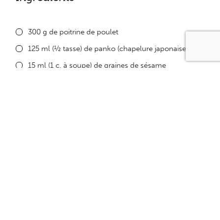
300 g de poitrine de poulet
125 ml (½ tasse) de panko (chapelure japonaise)
15 ml (1 c. à soupe) de graines de sésame
5 ml (1 c. à thé) de poudre d’ail
Sel et poivre du moulin
1 oeuf battu
30 ml (2 c. à soupe) de fécule de maïs
Sauce
30 ml (2 c. à soupe) de sauce soya
15 ml (1 c. à soupe) de vinaigre de riz