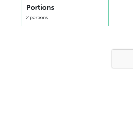
Portions
2 portions
tions
bstitut