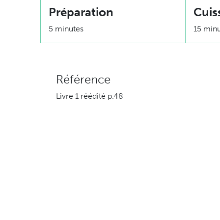
Préparation
Cuis
5 minutes
15 min
Référence
Livre 1 réédité p.48
Ingrédients
125 ml (1/2 tasse) oignons émincés
250 ml (1 tasse) bouillon de poulet sans
15 ml (1 c. à table) fécule de mais