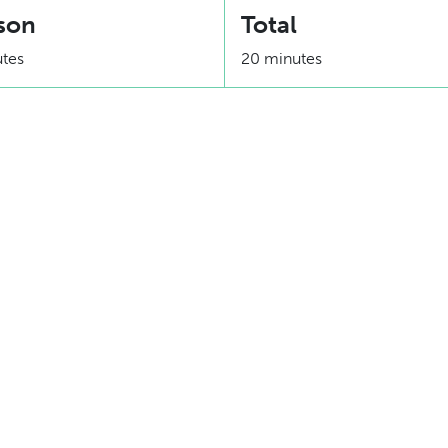
son
Total
utes
20 minutes
Équivalence
Nombre de portion= 2 por
1 portion= 1 protéine et su
 gras, dilué