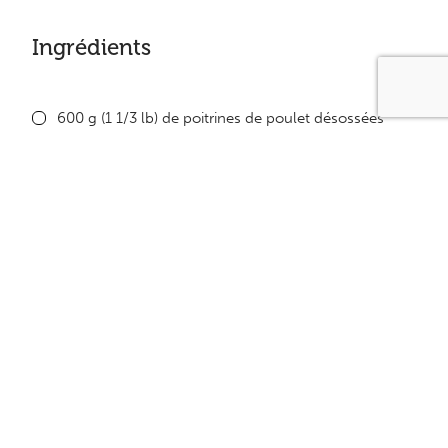
Ingrédients
600 g (1 1/3 lb) de poitrines de poulet désossées
2 gousses d’ail émincées
500 ml (2 tasses) de légumes congelés
1 boîte de 284 ml (10 oz) de crème de champignons
faible en gras
Équivalence
1 Protéine