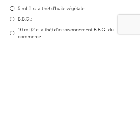
5 ml (1 c. à thé) d’huile végétale
B.B.Q.:
10 ml (2 c. à thé) d’assaisonnement B.B.Q. du
commerce
Indien:
5 ml (1 c. à thé) de cumin
5 ml (1 c. à thé) de coriandre moulue
2,5 ml (1/2 c. à thé) de cari moulu
2,5 ml (1/2 c. à thé) de gingembre moulu
2,5 ml (1/2 c. à thé) de curcuma moulu
Sel au goût
Mexicain:
5 ml (1 c. à thé) de bouillon de légumes déshydraté
sans gras