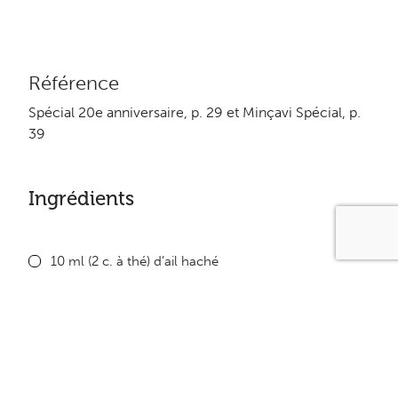
Référence
Spécial 20e anniversaire, p. 29 et Minçavi Spécial, p.
39
Ingrédients
10 ml (2 c. à thé) d’ail haché
4 pommes de terre pelées et coupées en bâtonnets
2 biscuits de blé filamenté, émiettés
15 ml (1 c. à table) d’herbes mélangées (romarin,
thym, basilic)