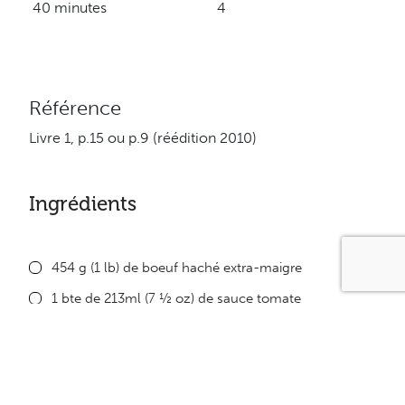
40 minutes
4
Référence
Livre 1, p.15 ou p.9 (réédition 2010)
Ingrédients
454 g (1 lb) de boeuf haché extra-maigre
1 bte de 213ml (7 ½ oz) de sauce tomate
125 ml (½ tasse) de céleri coupé en dés
125 ml (½ tasse) d’oignons émincés
4 poivrons verts