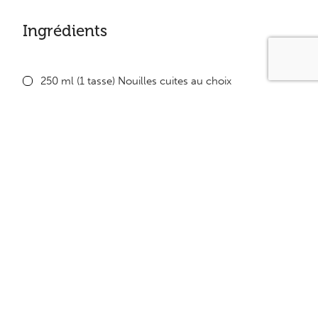
Ingrédients
250 ml (1 tasse) Nouilles cuites au choix
60 ml (1/4 tasse) oignon haché
80 ml (1/3 tasse) de céleri en dés
250 ml (1 tasse) Tomates en conserve
227g (8 onces) de Thon ou saumon égoutté
Sel et poivre au goût
Équivalence