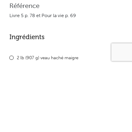
Référence
Livre 5 p. 78 et Pour la vie p. 69
Ingrédients
2 lb (907 g) veau haché maigre
1 piment vert haché
1 piment rouge haché
1 oignon haché finement
2 x 7,5 oz (2 x 213 ml) sauce tomate à l’italienne
2 x 5,5 oz (2 x 156 ml) pâte de tomate à l’italienne
1 pincée poivre de cayenne
1 pincée paprika