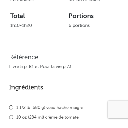
Total
Portions
1h10-1h20
6 portions
Référence
Livre 5 p. 81 et Pour la vie p.73
Ingrédients
1 1/2 lb (680 g) veau haché maigre
10 oz (284 ml) crème de tomate
1 moyen oignon haché