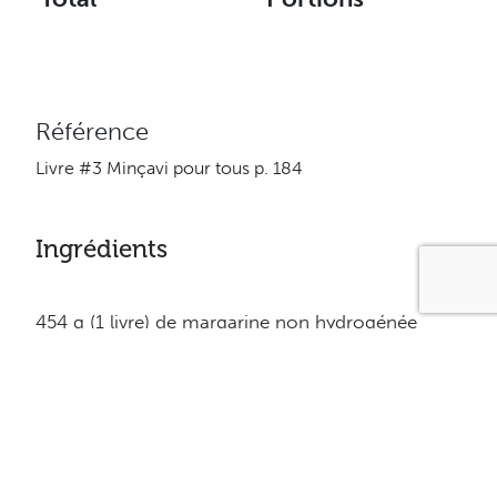
Référence
Livre #3 Minçavi pour tous p. 184
Ingrédients
454 g (1 livre) de margarine non hydrogénée
2 grosses gousses d’ail écrasées
1 petit oignon haché très fin
60 ml (4c. à soupe) persil frais haché
5 ml (1c. à thé) de sauce Worcestershire