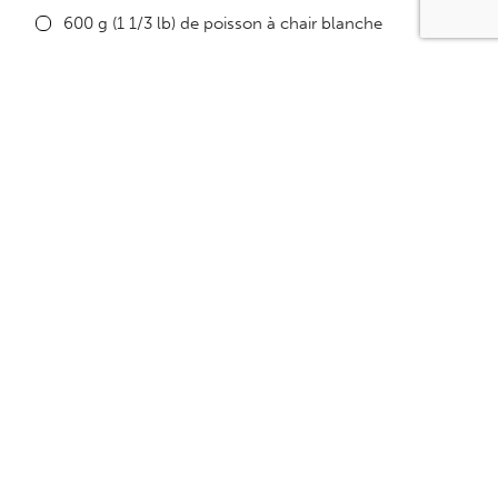
600 g (1 1/3 lb) de poisson à chair blanche
5 oignons verts hachés
200 ml de lait évaporé sans gras
200 ml de lait écrémé
5 ml (1 c. à thé) de sel
2,5 ml (1/2 c. à thé) de poudre d’ail
1 ml (1/4 c. à thé) de thym
30 ml (2 c. soupe) de fécule de maïs
30 ml (2 c. soupe) d’eau
2 jaunes d’œufs
120 g (4 oz) de mozzarella râpée