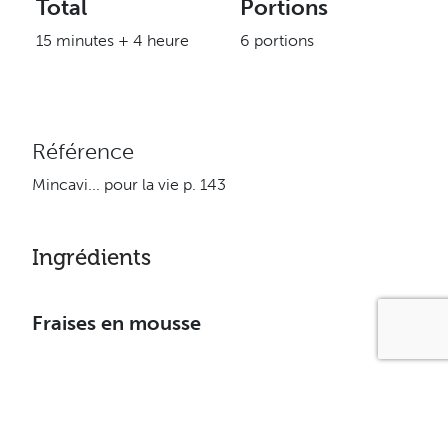
Total
Portions
15 minutes + 4 heure
6 portions
Référence
Mincavi... pour la vie p. 143
Ingrédients
Fraises en mousse
500 ml (2 tasses) de fromage cottage à 1% m.g.
125 ml (1/2 tasse) de yogourt nature