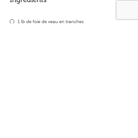
1 lb de foie de veau en tranches
2 c. à table de moutarde préparée
3 c. à table de farine
4 tranches d’ananas
1/2 tasse de jus d’ananas
Équivalence
1 protéine
1/2 fruit