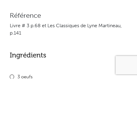
Référence
Livre # 3 p.68 et Les Classiques de Lyne Martineau,
p.141
Ingrédients
3 oeufs
1 boîte de 284 ml (10 oz) de crème de champignons
faible en gras
180 g (6 oz) de thon en conserve
1 paquet (227 g) d’épinards dégelés, hachés
250 ml (1 tasse) de riz instant
2,5 ml (1/2 c. à thé) d’aneth