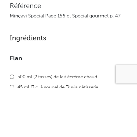
Référence
Minçavi Spécial Page 156 et Spécial gourmet p. 47
Ingrédients
Flan
500 ml (2 tasses) de lait écrémé chaud
45 ml (3 c. à soupe) de Truvia pâtisserie
4 œufs battus
1 pincée de muscade
Coulis