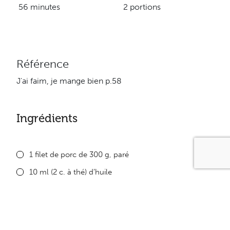
56 minutes
2 portions
Référence
J'ai faim, je mange bien p.58
Ingrédients
1 filet de porc de 300 g, paré
10 ml (2 c. à thé) d’huile
250 ml (1 tasse) de petits oignons frais épluchés
125 ml (1/2 tasse) de bouillon de bœuf sans gras
125 ml (1/2 tasse) de sauce demi-glace Minçavi