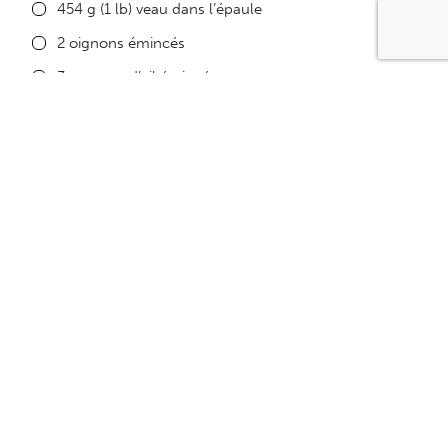
454 g (1 lb) veau dans l’épaule
2 oignons émincés
3 gousses d’ail émincées
500 ml (2 tasses) carottes coupées en rondelles
2 poivrons verts coupés en morceaux
1 bte de 284 ml champignons égouttés
1 bte de 284 ml crème de tomate
250 ml (1 tasse) bouillon de bœuf sans gras, dilué
45 ml (3 c. à table) sauce Worcestershire
au goût persil
au goût poivre