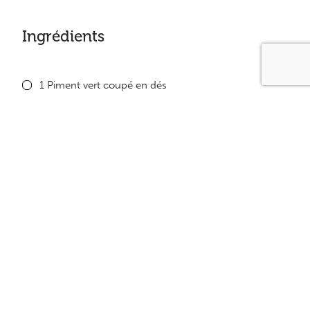
Ingrédients
1 Piment vert coupé en dés
250 ml (1 tasse) de champignon frais, tranchés
2 tasses (500 ml) de riz cuit
1 piment rouge coupé en dés
454g (1 livre) de crevettes (ou autre poisson)
15 ml (1c. à soupe) de jus de citron
Sauce soya au goût
Sel et poivre au goût