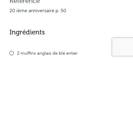
Référence
20 ième anniversaire p. 50
Ingrédients
2 muffins anglais de blé entier
20 ml (4c. à thé) de pesto
240g (8oz) de thon en conserve égoutté
1 petit oignon haché
1 poivron rouge haché
120 g (4oz) de fromage Cheddar fort léger, râpé