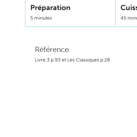
Préparation
Cuis
5 minutes
45 min
Référence
Livre 3 p.93 et Les Classiques p.28
Ingrédients
500 ml (2 tasses) de lentilles cuites
1 oignon haché très finement
250 ml (1 tasse) de céleri haché très fi