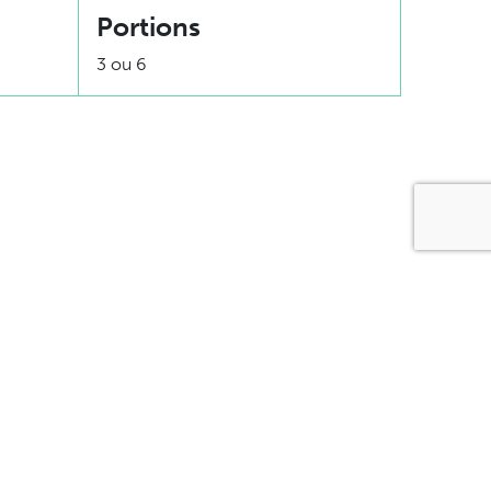
Portions
3 ou 6
éjeuner
îner/souper