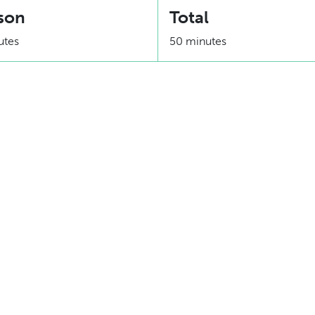
son
Total
utes
50 minutes
Équivalence
Diviser en 6 = 1 protéine d
Diviser en 3 = 1 protéine d
nement