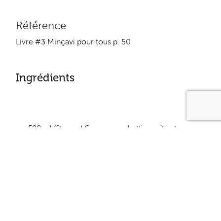
Référence
Livre #3 Minçavi pour tous p. 50
Ingrédients
500 ml (2tasses) Courge spaghetti – cuite et
égouttée
30 ml (2c. à soupe) de cacao
30 ml (2c. à soupe) de succédané de sucre
5 ml (1c. à thé) de vanille