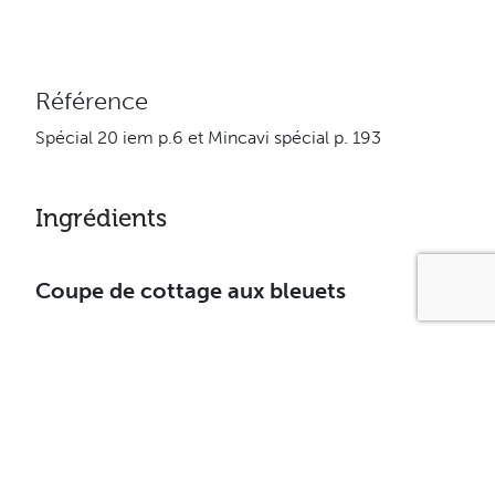
Référence
Spécial 20 iem p.6 et Mincavi spécial p. 193
Ingrédients
Coupe de cottage aux bleuets
85 ml (1/3 tasse) de fromage cottage
175 ml (3/4 tasse) de yogourt nature à 0,1 % M.G.
2,5 ml (1/2 c. à thé) d’essence de vanille
15 ml (1 c. à table) de Truvia pâtisserie