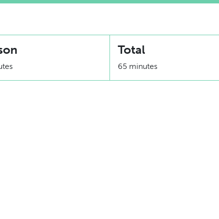
son
Total
utes
65 minutes
Équivalence
1 portion= 1/3 protéine