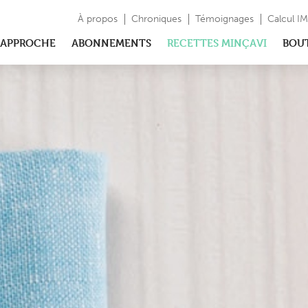
À propos
Chroniques
Témoignages
Calcul I
APPROCHE
ABONNEMENTS
RECETTES MINÇAVI
BOU