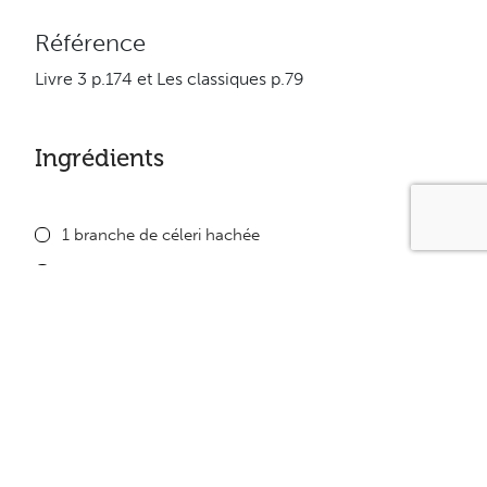
Référence
Livre 3 p.174 et Les classiques p.79
Ingrédients
1 branche de céleri hachée
1 petit oignon haché
Champignons au goût
1/2 poivron vert haché
125 ml (1/2 tasse) de brocoli
125 ml (1/2 tasse) de chou chinois
500 ml (2 tasses) de fèves germées