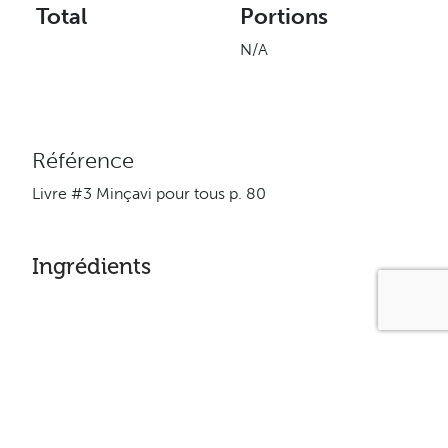
Total
Portions
N/A
Référence
Livre #3 Minçavi pour tous p. 80
Ingrédients
1 tasse (250 ml) de choux de bruxelles
1 petit oignon haché
1 gousse d’ail émincées