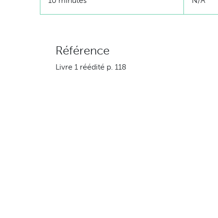
10 minutes
N/A
Référence
Livre 1 réédité p. 118
Ingrédients
500 ml (2 tasses) chou rouge râpé
2 oignons verts hachés
1 carotte râpée
1 poivron vert coupé en dés
1/2 tomates coupée en dés