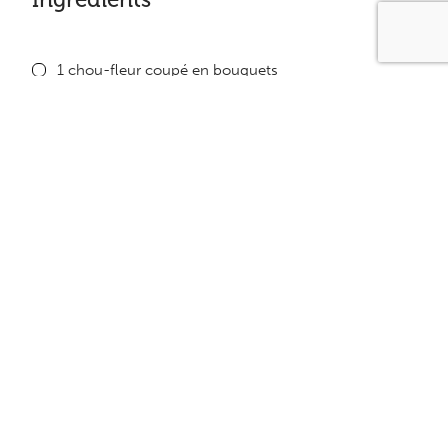
1 chou-fleur coupé en bouquets
425 ml (1 3/4 tasse) tomates à l’étuvée
30 ml ( 2 c. à table) fromage mozzarella râpé
au goût sel à saveur de beurre
au goût poivre
Équivalence
Presqu’à volonté